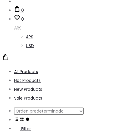
Account
0
0
ARS
ARS
USD
All Products
Hot Products
New Products
Sale Products
Filter