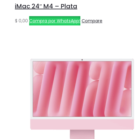
iMac 24″ M4 – Plata
$
0,00
Compra por WhatsApp!
Compare